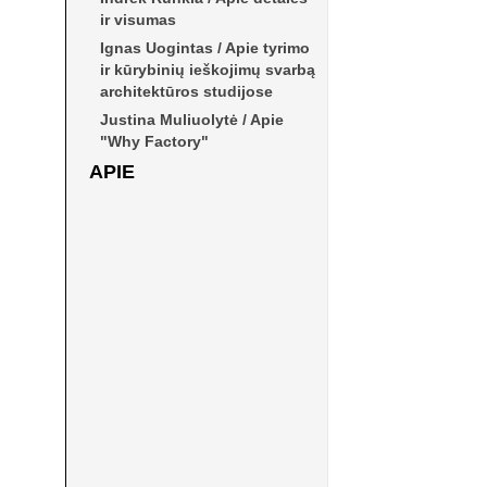
ir visumas
Ignas Uogintas / Apie tyrimo
ir kūrybinių ieškojimų svarbą
architektūros studijose
ALF 04
Justina Muliuolytė / Apie
"Why Factory"
APIE
MAIŠTAUJANTIS
OPORTUNIZMAS
English
ALF 05
VILNIAUS ISTORINIO