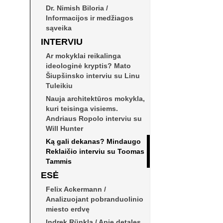
ALF 02
Dr. Nimish Biloria /
Informacijos ir medžiagos
sąveika
MODERNIZMAS – TARP
INTERVIU
NOSTALGIJOS IR
KRITIŠKUMO
Ar mokyklai reikalinga
English
ideologinė kryptis? Mato
Šiupšinsko interviu su Linu
Tuleikiu
Nauja architektūros mokykla,
kuri teisinga visiems.
Andriaus Ropolo interviu su
Will Hunter
ALF 03
Ką gali dekanas? Mindaugo
Reklaičio interviu su Toomas
Tammis
ESĖ
MIESTAS. LŪŽIO
TAŠKAI
Felix Ackermann /
English
Analizuojant pobranduolinio
miesto erdvę
Indrek Rünkla / Apie detales