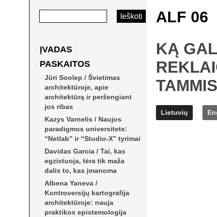
ALF 06
KĄ GAL
ĮVADAS
REKLAI
PASKAITOS
Jüri Soolep / Švietimas
TAMMI
architektūroje, apie
ALF 01
architektūrą ir peržengiant
jos ribas
Lietuvių
En
Kazys Varnelis / Naujos
paradigmos universitete:
SHOW OFF. REGINIO
“Netlab” ir “Studio-X” tyrimai
ARCHITEKTŪRA
Davidas Garcia / Tai, kas
egzistuoja, tėra tik maža
dalis to, kas įmanoma
Albena Yaneva /
Kontroversijų kartografija
architektūroje: nauja
praktikos epistemologija